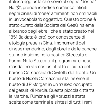
italiana aggiunta che serve al segno “donna”
Nü 女, prende in ordine numerico infiniti
segni cinesi di “cose” altrimenti non ordinabili
in un vocabolario oggettivo. Questo ordine è
stato curato dalla Società del Gesù insieme
al branco degli ebrei, che è stato creato nel
1851 (la data è loro) con conoscenze di
etologia prese in Cina. I monumenti del
cinese mandarino, degli ebrei e delle banche
stanno insieme nella basilica Steccata di
Parma. Nella Steccata il programma cinese
mandarino sta con un ritratto di pietra del
barone Cornacchia di Civitella del Tronto. Un
busto di Nicola Cornacchia sta insieme al
busto di J P Morgan in un museo occupato
dai gesuiti di Norcia. Questa piccola città tra
le Marche, l’Umbria e gli Abruzzi è stata
scelta come terminal e sintesi di tutti i rami