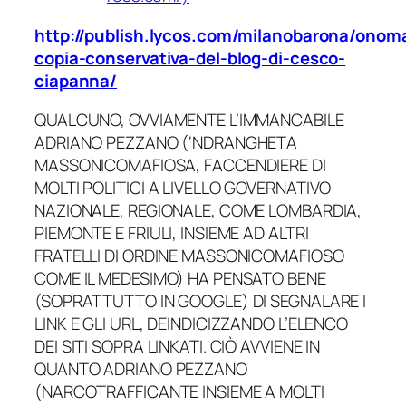
http://publish.lycos.com/milanobarona/onom
copia-conservativa-del-blog-di-cesco-
ciapanna/
QUALCUNO, OVVIAMENTE L’IMMANCABILE
ADRIANO PEZZANO (‘NDRANGHETA
MASSONICOMAFIOSA, FACCENDIERE DI
MOLTI POLITICI A LIVELLO GOVERNATIVO
NAZIONALE, REGIONALE, COME LOMBARDIA,
PIEMONTE E FRIULI, INSIEME AD ALTRI
FRATELLI DI ORDINE MASSONICOMAFIOSO
COME IL MEDESIMO) HA PENSATO BENE
(SOPRATTUTTO IN GOOGLE) DI SEGNALARE I
LINK E GLI URL, DEINDICIZZANDO L’ELENCO
DEI SITI SOPRA LINKATI. CIÒ AVVIENE IN
QUANTO ADRIANO PEZZANO
(NARCOTRAFFICANTE INSIEME A MOLTI